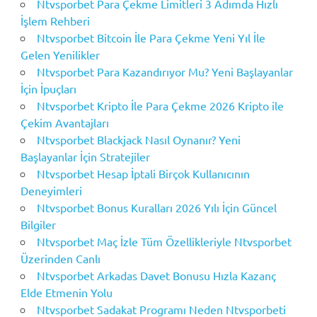
Ntvsporbet Para Çekme Limitleri 3 Adımda Hızlı
İşlem Rehberi
Ntvsporbet Bitcoin İle Para Çekme Yeni Yıl İle
Gelen Yenilikler
Ntvsporbet Para Kazandırıyor Mu? Yeni Başlayanlar
İçin İpuçları
Ntvsporbet Kripto İle Para Çekme 2026 Kripto ile
Çekim Avantajları
Ntvsporbet Blackjack Nasıl Oynanır? Yeni
Başlayanlar İçin Stratejiler
Ntvsporbet Hesap İptali Birçok Kullanıcının
Deneyimleri
Ntvsporbet Bonus Kuralları 2026 Yılı İçin Güncel
Bilgiler
Ntvsporbet Maç İzle Tüm Özellikleriyle Ntvsporbet
Üzerinden Canlı
Ntvsporbet Arkadas Davet Bonusu Hızla Kazanç
Elde Etmenin Yolu
Ntvsporbet Sadakat Programı Neden Ntvsporbeti