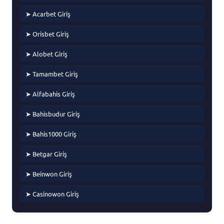
➤ Acarbet Giriş
➤ Orisbet Giriş
➤ Alobet Giriş
➤ Tamambet Giriş
➤ Alfabahis Giriş
➤ Bahisbudur Giriş
➤ Bahis1000 Giriş
➤ Betgar Giriş
➤ Beinwon Giriş
➤ Casinowon Giriş