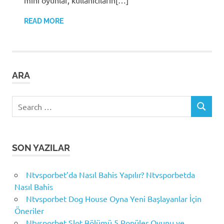
READ MORE
ARA
Search
SEARCH
for:
SON YAZILAR
Ntvsporbet’da Nasıl Bahis Yapılır? Ntvsporbetda
Nasıl Bahis
Ntvsporbet Dog House Oyna Yeni Başlayanlar İçin
Öneriler
Ntvsporbet Slot Bölümü 5 Popüler Oyunu ve