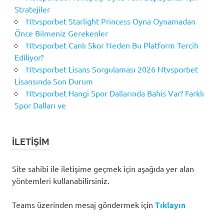
Stratejiler
Ntvsporbet Starlight Princess Oyna Oynamadan
Önce Bilmeniz Gerekenler
Ntvsporbet Canlı Skor Neden Bu Platform Tercih
Ediliyor?
Ntvsporbet Lisans Sorgulaması 2026 Ntvsporbet
Lisansında Son Durum
Ntvsporbet Hangi Spor Dallarında Bahis Var? Farklı
Spor Dalları ve
İLETIŞIM
Site sahibi ile iletişime geçmek için aşağıda yer alan
yöntemleri kullanabilirsiniz.
Teams üzerinden mesaj göndermek için
Tıklayın