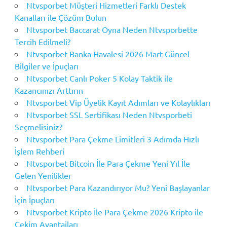
Ntvsporbet Müşteri Hizmetleri Farklı Destek
Kanalları ile Çözüm Bulun
Ntvsporbet Baccarat Oyna Neden Ntvsporbette
Tercih Edilmeli?
Ntvsporbet Banka Havalesi 2026 Mart Güncel
Bilgiler ve İpuçları
Ntvsporbet Canlı Poker 5 Kolay Taktik ile
Kazancınızı Arttırın
Ntvsporbet Vip Üyelik Kayıt Adımları ve Kolaylıkları
Ntvsporbet SSL Sertifikası Neden Ntvsporbeti
Seçmelisiniz?
Ntvsporbet Para Çekme Limitleri 3 Adımda Hızlı
İşlem Rehberi
Ntvsporbet Bitcoin İle Para Çekme Yeni Yıl İle
Gelen Yenilikler
Ntvsporbet Para Kazandırıyor Mu? Yeni Başlayanlar
İçin İpuçları
Ntvsporbet Kripto İle Para Çekme 2026 Kripto ile
Çekim Avantajları