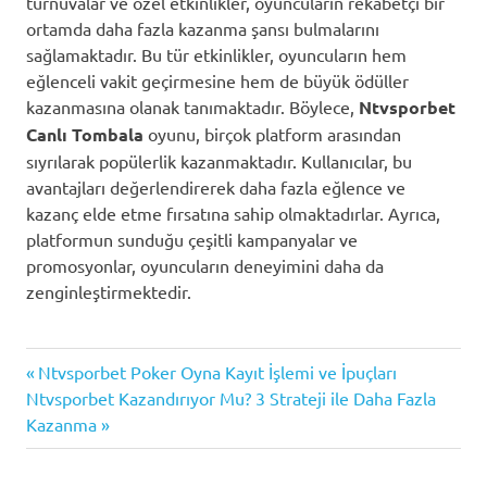
turnuvalar ve özel etkinlikler, oyuncuların rekabetçi bir
ortamda daha fazla kazanma şansı bulmalarını
sağlamaktadır. Bu tür etkinlikler, oyuncuların hem
eğlenceli vakit geçirmesine hem de büyük ödüller
kazanmasına olanak tanımaktadır. Böylece,
Ntvsporbet
Canlı Tombala
oyunu, birçok platform arasından
sıyrılarak popülerlik kazanmaktadır. Kullanıcılar, bu
avantajları değerlendirerek daha fazla eğlence ve
kazanç elde etme fırsatına sahip olmaktadırlar. Ayrıca,
platformun sunduğu çeşitli kampanyalar ve
promosyonlar, oyuncuların deneyimini daha da
zenginleştirmektedir.
Canlı
Previous
Yazı
Ntvsporbet Poker Oyna Kayıt İşlemi ve İpuçları
Oyun
Next
Post:
Ntvsporbet Kazandırıyor Mu? 3 Strateji ile Daha Fazla
gezinmesi
Ntvsporbet
Post:
Kazanma
Güvenliği
Tombala