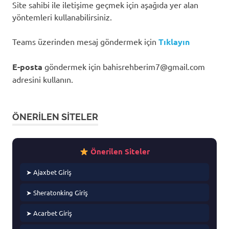
Site sahibi ile iletişime geçmek için aşağıda yer alan
yöntemleri kullanabilirsiniz.
Teams üzerinden mesaj göndermek için
Tıklayın
E-posta
göndermek için
bahisrehberim7@gmail.com
adresini kullanın.
ÖNERILEN SITELER
Önerilen Siteler
➤ Ajaxbet Giriş
➤ Sheratonking Giriş
➤ Acarbet Giriş