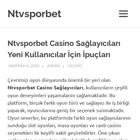
Skip
to
Ntvsporbet
MENU
content
Ntvsporbet Casino Sağlayıcıları
Yeni Kullanıcılar İçin İpuçları
HAZIRAN 6, 2026
ADMIN
CASINO
Çevrimiçi oyun dünyasında önemli bir yeri olan
Ntvsporbet Casino Sağlayıcıları
, kullanıcıların çeşitli
oyun deneyimleri yaşamalarını sağlamaktadır. Bu
platform, birçok farklı oyun türü ve sağlayıcı ile iş birliği
yaparak, oyuncularına geniş bir seçenek sunmaktadır.
Oyun severler, bu platformda farklı oyun sağlayıcılarının
sunduğu slot oyunları, masa oyunları ve canlı casino
seçenekleri ile keyifli vakit geçirebilirler. Öne çıkan
sağlayıcılar, oyunculara yüksek kaliteli grafikler ve akıcı