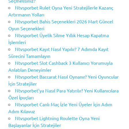
Seçmelisiniz?
Ntvsporbet Rulet Oyna Yeni Stratejilerle Kazanç
Artırmanın Yolları
Ntvsporbet Bahis Seçenekleri 2026 Mart Güncel
Oyun Seçenekleri
Ntvsporbet Üyelik Silme Yıllık Hesap Kapatma
İşlemleri
Ntvsporbet Kayıt Nasıl Yapılır? 7 Adımda Kayıt
Sürecini Tamamlayın
Ntvsporbet Slot Cashback 3 Kullanıcı Yorumuyla
Anlatılan Deneyimler
Ntvsporbet Baccarat Nasıl Oynanır? Yeni Oyuncular
İçin Stratejiler
Ntvsporbet’ya Nasıl Para Yatırılır? Yeni Kullanıcılara
Özel İpuçları
Ntvsporbet Canlı Maç İzle Yeni Üyeler İçin Adım
Adım Kılavuz
Ntvsporbet Lightning Roulette Oyna Yeni
Başlayanlar İçin Stratejiler