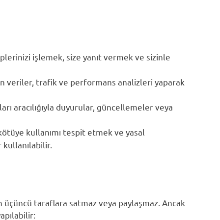
eplerinizi işlemek, size yanıt vermek ve sizinle
 veriler, trafik ve performans analizleri yaparak
ları aracılığıyla duyurular, güncellemeler veya
kötüye kullanımı tespit etmek ve yasal
ullanılabilir.
dan üçüncü taraflara satmaz veya paylaşmaz. Ancak
apılabilir: