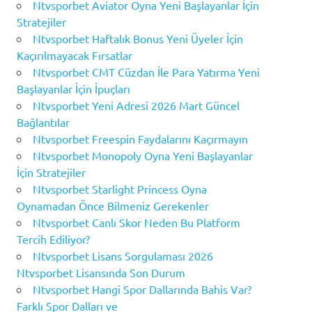
Ntvsporbet Aviator Oyna Yeni Başlayanlar İçin
Stratejiler
Ntvsporbet Haftalık Bonus Yeni Üyeler İçin
Kaçırılmayacak Fırsatlar
Ntvsporbet CMT Cüzdan İle Para Yatırma Yeni
Başlayanlar İçin İpuçları
Ntvsporbet Yeni Adresi 2026 Mart Güncel
Bağlantılar
Ntvsporbet Freespin Faydalarını Kaçırmayın
Ntvsporbet Monopoly Oyna Yeni Başlayanlar
İçin Stratejiler
Ntvsporbet Starlight Princess Oyna
Oynamadan Önce Bilmeniz Gerekenler
Ntvsporbet Canlı Skor Neden Bu Platform
Tercih Ediliyor?
Ntvsporbet Lisans Sorgulaması 2026
Ntvsporbet Lisansında Son Durum
Ntvsporbet Hangi Spor Dallarında Bahis Var?
Farklı Spor Dalları ve