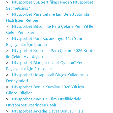
Ntvsporbet SSL Sertifikası Neden Ntvsporbeti
Seçmelisiniz?
Ntvsporbet Para Çekme Limitleri 3 Adımda
Hızlı İşlem Rehberi
Ntvsporbet Bitcoin İle Para Çekme Yeni Yıl İle
Gelen Yenilikler
Ntvsporbet Para Kazandırıyor Mu? Yeni
Başlayanlar İçin İpuçları
Ntvsporbet Kripto İle Para Çekme 2026 Kripto
ile Çekim Avantajları
Ntvsporbet Blackjack Nasıl Oynanır? Yeni
Başlayanlar İçin Stratejiler
Ntvsporbet Hesap İptali Birçok Kullanıcının
Deneyimleri
Ntvsporbet Bonus Kuralları 2026 Yılı İçin
Güncel Bilgiler
Ntvsporbet Maç İzle Tüm Özellikleriyle
Ntvsporbet Üzerinden Canlı
Ntvsporbet Arkadas Davet Bonusu Hızla