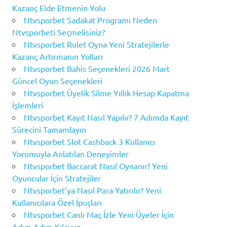
Kazanç Elde Etmenin Yolu
Ntvsporbet Sadakat Programı Neden
Ntvsporbeti Seçmelisiniz?
Ntvsporbet Rulet Oyna Yeni Stratejilerle
Kazanç Artırmanın Yolları
Ntvsporbet Bahis Seçenekleri 2026 Mart
Güncel Oyun Seçenekleri
Ntvsporbet Üyelik Silme Yıllık Hesap Kapatma
İşlemleri
Ntvsporbet Kayıt Nasıl Yapılır? 7 Adımda Kayıt
Sürecini Tamamlayın
Ntvsporbet Slot Cashback 3 Kullanıcı
Yorumuyla Anlatılan Deneyimler
Ntvsporbet Baccarat Nasıl Oynanır? Yeni
Oyuncular İçin Stratejiler
Ntvsporbet’ya Nasıl Para Yatırılır? Yeni
Kullanıcılara Özel İpuçları
Ntvsporbet Canlı Maç İzle Yeni Üyeler İçin
Adım Adım Kılavuz