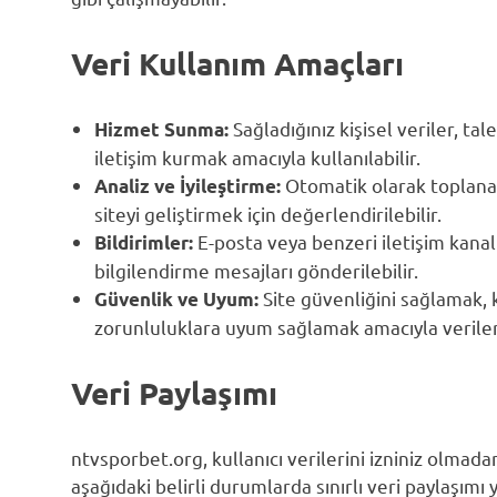
Veri Kullanım Amaçları
Sağladığınız kişisel veriler, tal
Hizmet Sunma:
iletişim kurmak amacıyla kullanılabilir.
Otomatik olarak toplanan
Analiz ve İyileştirme:
siteyi geliştirmek için değerlendirilebilir.
E-posta veya benzeri iletişim kanal
Bildirimler:
bilgilendirme mesajları gönderilebilir.
Site güvenliğini sağlamak, 
Güvenlik ve Uyum:
zorunluluklara uyum sağlamak amacıyla veriler k
Veri Paylaşımı
ntvsporbet.org, kullanıcı verilerini izniniz olma
aşağıdaki belirli durumlarda sınırlı veri paylaşımı y