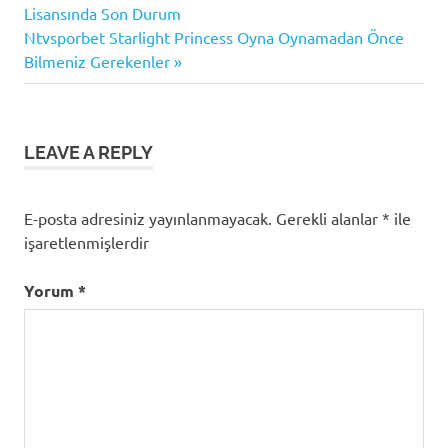
Stratejileri
Post:
Lisansında Son Durum
gezinmesi
canlı
Next
Ntvsporbet Starlight Princess Oyna Oynamadan Önce
bahis
Post:
Bilmeniz Gerekenler
spor
skorları
LEAVE A REPLY
E-posta adresiniz yayınlanmayacak.
Gerekli alanlar
*
ile
işaretlenmişlerdir
Yorum
*