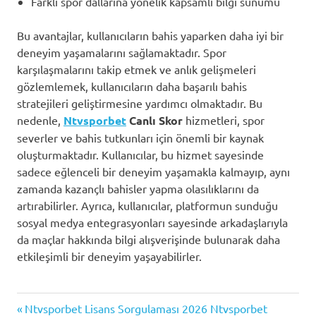
Farklı spor dallarına yönelik kapsamlı bilgi sunumu
Bu avantajlar, kullanıcıların bahis yaparken daha iyi bir
deneyim yaşamalarını sağlamaktadır. Spor
karşılaşmalarını takip etmek ve anlık gelişmeleri
gözlemlemek, kullanıcıların daha başarılı bahis
stratejileri geliştirmesine yardımcı olmaktadır. Bu
nedenle,
Ntvsporbet
Canlı Skor
hizmetleri, spor
severler ve bahis tutkunları için önemli bir kaynak
oluşturmaktadır. Kullanıcılar, bu hizmet sayesinde
sadece eğlenceli bir deneyim yaşamakla kalmayıp, aynı
zamanda kazançlı bahisler yapma olasılıklarını da
artırabilirler. Ayrıca, kullanıcılar, platformun sunduğu
sosyal medya entegrasyonları sayesinde arkadaşlarıyla
da maçlar hakkında bilgi alışverişinde bulunarak daha
etkileşimli bir deneyim yaşayabilirler.
Bahis
Previous
Yazı
Ntvsporbet Lisans Sorgulaması 2026 Ntvsporbet