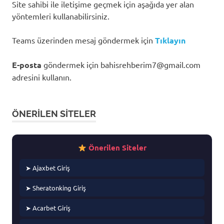
Site sahibi ile iletişime geçmek için aşağıda yer alan
yöntemleri kullanabilirsiniz.
Teams üzerinden mesaj göndermek için
Tıklayın
E-posta
göndermek için
bahisrehberim7@gmail.com
adresini kullanın.
ÖNERILEN SITELER
Önerilen Siteler
➤ Ajaxbet Giriş
➤ Sheratonking Giriş
➤ Acarbet Giriş