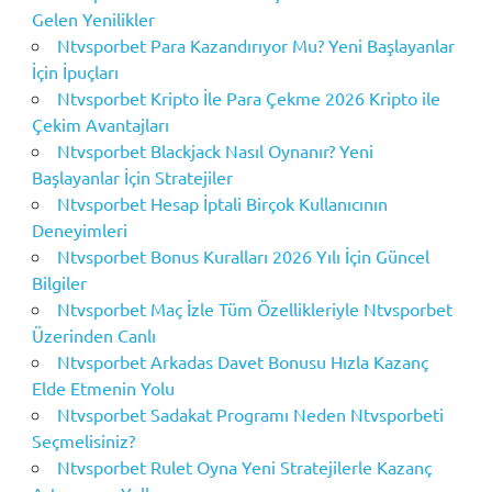
Gelen Yenilikler
Ntvsporbet Para Kazandırıyor Mu? Yeni Başlayanlar
İçin İpuçları
Ntvsporbet Kripto İle Para Çekme 2026 Kripto ile
Çekim Avantajları
Ntvsporbet Blackjack Nasıl Oynanır? Yeni
Başlayanlar İçin Stratejiler
Ntvsporbet Hesap İptali Birçok Kullanıcının
Deneyimleri
Ntvsporbet Bonus Kuralları 2026 Yılı İçin Güncel
Bilgiler
Ntvsporbet Maç İzle Tüm Özellikleriyle Ntvsporbet
Üzerinden Canlı
Ntvsporbet Arkadas Davet Bonusu Hızla Kazanç
Elde Etmenin Yolu
Ntvsporbet Sadakat Programı Neden Ntvsporbeti
Seçmelisiniz?
Ntvsporbet Rulet Oyna Yeni Stratejilerle Kazanç