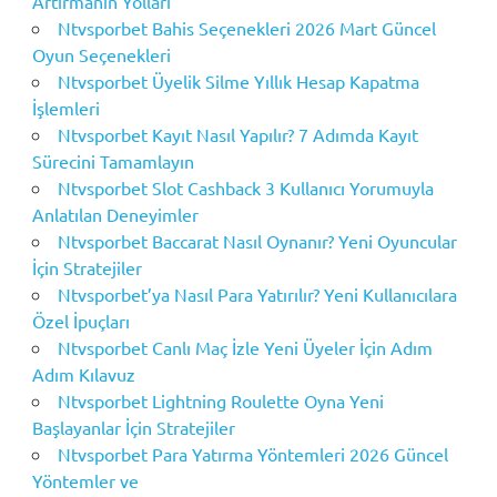
Artırmanın Yolları
Ntvsporbet Bahis Seçenekleri 2026 Mart Güncel
Oyun Seçenekleri
Ntvsporbet Üyelik Silme Yıllık Hesap Kapatma
İşlemleri
Ntvsporbet Kayıt Nasıl Yapılır? 7 Adımda Kayıt
Sürecini Tamamlayın
Ntvsporbet Slot Cashback 3 Kullanıcı Yorumuyla
Anlatılan Deneyimler
Ntvsporbet Baccarat Nasıl Oynanır? Yeni Oyuncular
İçin Stratejiler
Ntvsporbet’ya Nasıl Para Yatırılır? Yeni Kullanıcılara
Özel İpuçları
Ntvsporbet Canlı Maç İzle Yeni Üyeler İçin Adım
Adım Kılavuz
Ntvsporbet Lightning Roulette Oyna Yeni
Başlayanlar İçin Stratejiler
Ntvsporbet Para Yatırma Yöntemleri 2026 Güncel
Yöntemler ve