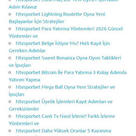
Adım Kılavuz
Ntvsporbet Lightning Roulette Oyna Yeni
Başlayanlar İçin Stratejiler
Ntvsporbet Para Yatırma Yöntemleri 2026 Güncel
Yöntemler ve
Ntvsporbet Belge İstiyor Mu? Hızlı Kayıt İçin
Gereken Adımlar
Ntvsporbet Sweet Bonanza Oyna Oyun Taktikleri
ve İpuçları
Ntvsporbet Bitcoin İle Para Yatırma 3 Kolay Adımda
Yatırım Yapma
Ntvsporbet Mega Ball Oyna Yeni Stratejiler ve
İpuçları
Ntvsporbet Üyelik İşlemleri Kayıt Adımları ve
Gereksinimler
Ntvsporbet Canlı Tv Nasıl İzlenir? Farklı İzleme
Yöntemleri ve
Ntvsporbet Daha Yüksek Oranlar 5 Kazanma