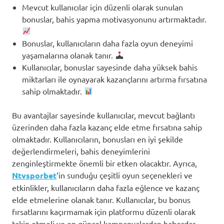
Mevcut kullanıcılar için düzenli olarak sunulan
bonuslar, bahis yapma motivasyonunu artırmaktadır.
Bonuslar, kullanıcıların daha fazla oyun deneyimi
yaşamalarına olanak tanır.
Kullanıcılar, bonuslar sayesinde daha yüksek bahis
miktarları ile oynayarak kazançlarını artırma fırsatına
sahip olmaktadır.
Bu avantajlar sayesinde kullanıcılar, mevcut bağlantı
üzerinden daha fazla kazanç elde etme fırsatına sahip
olmaktadır. Kullanıcıların, bonusları en iyi şekilde
değerlendirmeleri, bahis deneyimlerini
zenginleştirmekte önemli bir etken olacaktır. Ayrıca,
Ntvsporbet
‘in sunduğu çeşitli oyun seçenekleri ve
etkinlikler, kullanıcıların daha fazla eğlence ve kazanç
elde etmelerine olanak tanır. Kullanıcılar, bu bonus
fırsatlarını kaçırmamak için platformu düzenli olarak
takip etmeli ve en güncel kampanyalardan haberdar