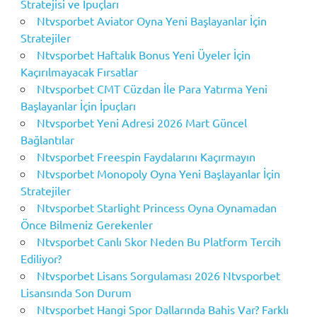
Stratejisi ve İpuçları
Ntvsporbet Aviator Oyna Yeni Başlayanlar İçin
Stratejiler
Ntvsporbet Haftalık Bonus Yeni Üyeler İçin
Kaçırılmayacak Fırsatlar
Ntvsporbet CMT Cüzdan İle Para Yatırma Yeni
Başlayanlar İçin İpuçları
Ntvsporbet Yeni Adresi 2026 Mart Güncel
Bağlantılar
Ntvsporbet Freespin Faydalarını Kaçırmayın
Ntvsporbet Monopoly Oyna Yeni Başlayanlar İçin
Stratejiler
Ntvsporbet Starlight Princess Oyna Oynamadan
Önce Bilmeniz Gerekenler
Ntvsporbet Canlı Skor Neden Bu Platform Tercih
Ediliyor?
Ntvsporbet Lisans Sorgulaması 2026 Ntvsporbet
Lisansında Son Durum
Ntvsporbet Hangi Spor Dallarında Bahis Var? Farklı