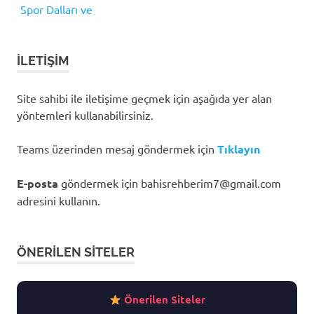
Spor Dalları ve
İLETIŞIM
Site sahibi ile iletişime geçmek için aşağıda yer alan
yöntemleri kullanabilirsiniz.
Teams üzerinden mesaj göndermek için
Tıklayın
E-posta
göndermek için
bahisrehberim7@gmail.com
adresini kullanın.
ÖNERILEN SITELER
Önerilen Siteler