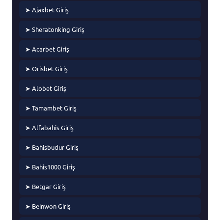
➤ Ajaxbet Giriş
➤ Sheratonking Giriş
➤ Acarbet Giriş
➤ Orisbet Giriş
➤ Alobet Giriş
➤ Tamambet Giriş
➤ Alfabahis Giriş
➤ Bahisbudur Giriş
➤ Bahis1000 Giriş
➤ Betgar Giriş
➤ Beinwon Giriş