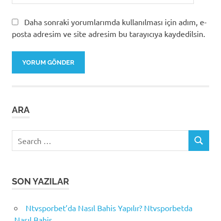
Daha sonraki yorumlarımda kullanılması için adım, e-
posta adresim ve site adresim bu tarayıcıya kaydedilsin.
ARA
Search
SEARCH
for:
SON YAZILAR
Ntvsporbet’da Nasıl Bahis Yapılır? Ntvsporbetda
Nasıl Bahis