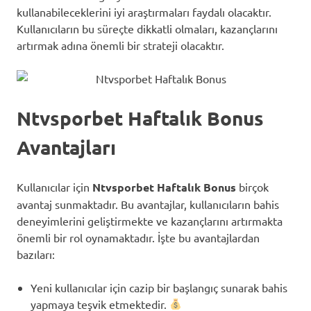
kullanabileceklerini iyi araştırmaları faydalı olacaktır.
Kullanıcıların bu süreçte dikkatli olmaları, kazançlarını
artırmak adına önemli bir strateji olacaktır.
Ntvsporbet Haftalık Bonus
Avantajları
Kullanıcılar için
Ntvsporbet Haftalık Bonus
birçok
avantaj sunmaktadır. Bu avantajlar, kullanıcıların bahis
deneyimlerini geliştirmekte ve kazançlarını artırmakta
önemli bir rol oynamaktadır. İşte bu avantajlardan
bazıları:
Yeni kullanıcılar için cazip bir başlangıç sunarak bahis
yapmaya teşvik etmektedir.