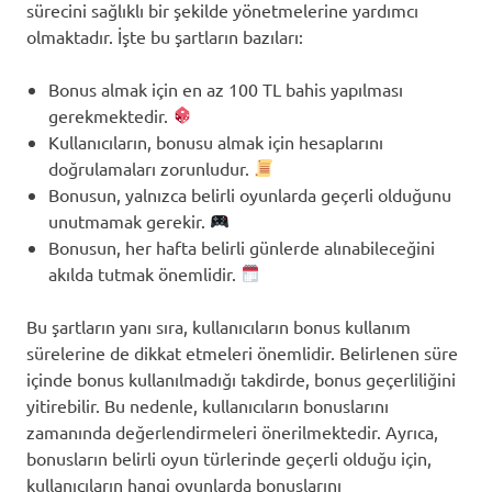
sürecini sağlıklı bir şekilde yönetmelerine yardımcı
olmaktadır. İşte bu şartların bazıları:
Bonus almak için en az 100 TL bahis yapılması
gerekmektedir.
Kullanıcıların, bonusu almak için hesaplarını
doğrulamaları zorunludur.
Bonusun, yalnızca belirli oyunlarda geçerli olduğunu
unutmamak gerekir.
Bonusun, her hafta belirli günlerde alınabileceğini
akılda tutmak önemlidir.
Bu şartların yanı sıra, kullanıcıların bonus kullanım
sürelerine de dikkat etmeleri önemlidir. Belirlenen süre
içinde bonus kullanılmadığı takdirde, bonus geçerliliğini
yitirebilir. Bu nedenle, kullanıcıların bonuslarını
zamanında değerlendirmeleri önerilmektedir. Ayrıca,
bonusların belirli oyun türlerinde geçerli olduğu için,
kullanıcıların hangi oyunlarda bonuslarını