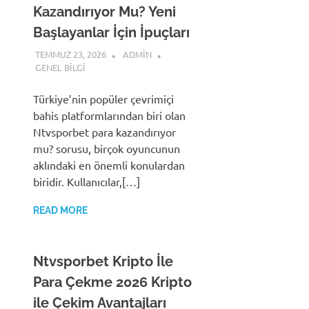
Kazandırıyor Mu? Yeni
Başlayanlar İçin İpuçları
TEMMUZ 23, 2026
ADMIN
GENEL BILGI
Türkiye’nin popüler çevrimiçi
bahis platformlarından biri olan
Ntvsporbet para kazandırıyor
mu? sorusu, birçok oyuncunun
aklındaki en önemli konulardan
biridir. Kullanıcılar,[…]
READ MORE
Ntvsporbet Kripto İle
Para Çekme 2026 Kripto
ile Çekim Avantajları