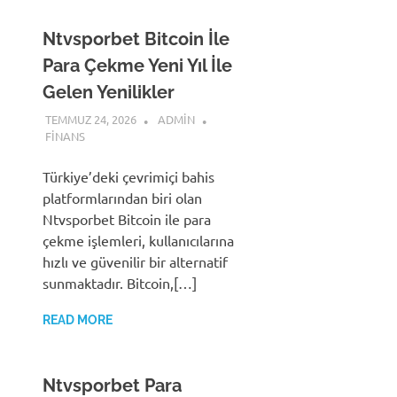
Ntvsporbet Bitcoin İle
Para Çekme Yeni Yıl İle
Gelen Yenilikler
TEMMUZ 24, 2026
ADMIN
FINANS
Türkiye’deki çevrimiçi bahis
platformlarından biri olan
Ntvsporbet Bitcoin ile para
çekme işlemleri, kullanıcılarına
hızlı ve güvenilir bir alternatif
sunmaktadır. Bitcoin,[…]
READ MORE
Ntvsporbet Para