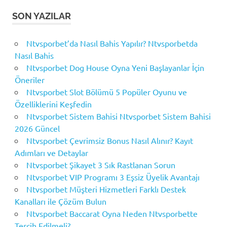
SON YAZILAR
Ntvsporbet’da Nasıl Bahis Yapılır? Ntvsporbetda
Nasıl Bahis
Ntvsporbet Dog House Oyna Yeni Başlayanlar İçin
Öneriler
Ntvsporbet Slot Bölümü 5 Popüler Oyunu ve
Özelliklerini Keşfedin
Ntvsporbet Sistem Bahisi Ntvsporbet Sistem Bahisi
2026 Güncel
Ntvsporbet Çevrimsiz Bonus Nasıl Alınır? Kayıt
Adımları ve Detaylar
Ntvsporbet Şikayet 3 Sık Rastlanan Sorun
Ntvsporbet VIP Programı 3 Eşsiz Üyelik Avantajı
Ntvsporbet Müşteri Hizmetleri Farklı Destek
Kanalları ile Çözüm Bulun
Ntvsporbet Baccarat Oyna Neden Ntvsporbette
Tercih Edilmeli?