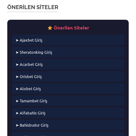
ÖNERILEN SITELER
Önerilen Siteler
➤ Ajaxbet Giriş
➤ Sheratonking Giriş
➤ Acarbet Giriş
➤ Orisbet Giriş
➤ Alobet Giriş
➤ Tamambet Giriş
➤ Alfabahis Giriş
➤ Bahisbudur Giriş