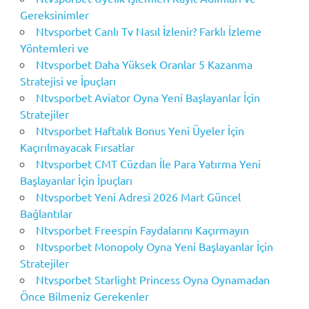
Gereksinimler
Ntvsporbet Canlı Tv Nasıl İzlenir? Farklı İzleme
Yöntemleri ve
Ntvsporbet Daha Yüksek Oranlar 5 Kazanma
Stratejisi ve İpuçları
Ntvsporbet Aviator Oyna Yeni Başlayanlar İçin
Stratejiler
Ntvsporbet Haftalık Bonus Yeni Üyeler İçin
Kaçırılmayacak Fırsatlar
Ntvsporbet CMT Cüzdan İle Para Yatırma Yeni
Başlayanlar İçin İpuçları
Ntvsporbet Yeni Adresi 2026 Mart Güncel
Bağlantılar
Ntvsporbet Freespin Faydalarını Kaçırmayın
Ntvsporbet Monopoly Oyna Yeni Başlayanlar İçin
Stratejiler
Ntvsporbet Starlight Princess Oyna Oynamadan
Önce Bilmeniz Gerekenler