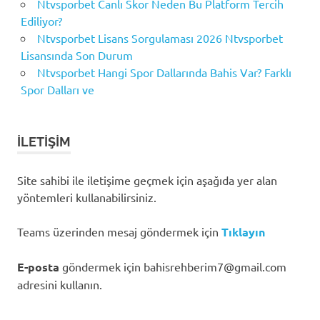
Ntvsporbet Canlı Skor Neden Bu Platform Tercih
Ediliyor?
Ntvsporbet Lisans Sorgulaması 2026 Ntvsporbet
Lisansında Son Durum
Ntvsporbet Hangi Spor Dallarında Bahis Var? Farklı
Spor Dalları ve
İLETIŞIM
Site sahibi ile iletişime geçmek için aşağıda yer alan
yöntemleri kullanabilirsiniz.
Teams üzerinden mesaj göndermek için
Tıklayın
E-posta
göndermek için
bahisrehberim7@gmail.com
adresini kullanın.