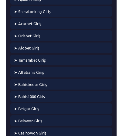
➤ Sheratonking Giriş
➤ Acarbet Giriş
➤ Orisbet Giriş
➤ Alobet Giriş
➤ Tamambet Giriş
➤ Alfabahis Giriş
➤ Bahisbudur Giriş
➤ Bahis1000 Giriş
➤ Betgar Giriş
➤ Beinwon Giriş
➤ Casinowon Giriş