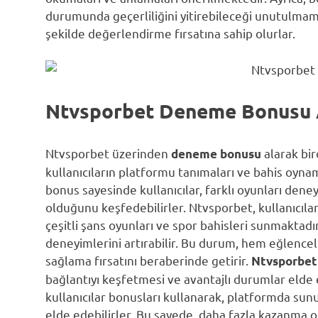
durumunda geçerliliğini yitirebileceği unutulmamal
şekilde değerlendirme fırsatına sahip olurlar.
Ntvsporbet Deneme Bonusu A
Ntvsporbet üzerinden
alarak bir
deneme bonusu
kullanıcıların platformu tanımaları ve bahis oynam
bonus sayesinde kullanıcılar, farklı oyunları dene
olduğunu keşfedebilirler. Ntvsporbet, kullanıcılar
çeşitli şans oyunları ve spor bahisleri sunmaktadır
deneyimlerini artırabilir. Bu durum, hem eğlence
sağlama fırsatını beraberinde getirir.
Ntvsporbe
bağlantıyı keşfetmesi ve avantajlı durumlar elde e
kullanıcılar bonusları kullanarak, platformda sunu
elde edebilirler. Bu sayede, daha fazla kazanma o