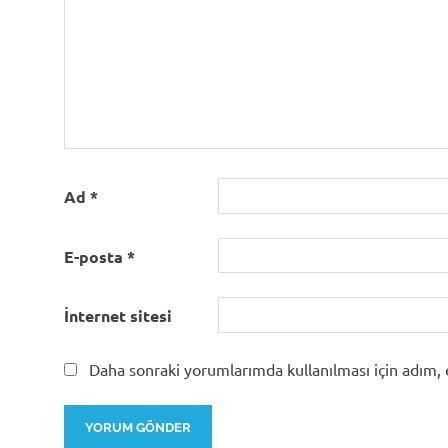
Ad
*
E-posta
*
İnternet sitesi
Daha sonraki yorumlarımda kullanılması için adım, 