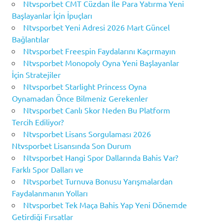
Ntvsporbet CMT Cüzdan İle Para Yatırma Yeni
Başlayanlar İçin İpuçları
Ntvsporbet Yeni Adresi 2026 Mart Güncel
Bağlantılar
Ntvsporbet Freespin Faydalarını Kaçırmayın
Ntvsporbet Monopoly Oyna Yeni Başlayanlar
İçin Stratejiler
Ntvsporbet Starlight Princess Oyna
Oynamadan Önce Bilmeniz Gerekenler
Ntvsporbet Canlı Skor Neden Bu Platform
Tercih Ediliyor?
Ntvsporbet Lisans Sorgulaması 2026
Ntvsporbet Lisansında Son Durum
Ntvsporbet Hangi Spor Dallarında Bahis Var?
Farklı Spor Dalları ve
Ntvsporbet Turnuva Bonusu Yarışmalardan
Faydalanmanın Yolları
Ntvsporbet Tek Maça Bahis Yap Yeni Dönemde
Getirdiği Fırsatlar