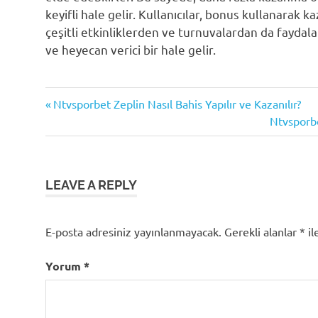
keyifli hale gelir. Kullanıcılar, bonus kullanarak 
çeşitli etkinliklerden ve turnuvalardan da faydal
ve heyecan verici bir hale gelir.
Çevrimiçi
Previous
Yazı
Ntvsporbet Zeplin Nasıl Bahis Yapılır ve Kazanılır?
Bahis
Post:
Next
Ntvsporbe
gezinmesi
Ntvsporbet
Post:
bonus
Yeni
Kullanıcı
LEAVE A REPLY
Avantajları
E-posta adresiniz yayınlanmayacak.
Gerekli alanlar
*
il
Yorum
*