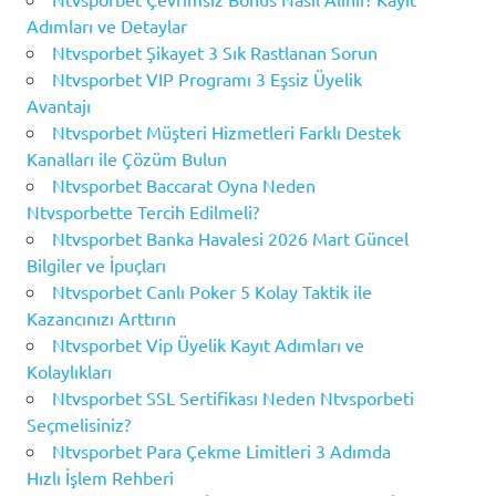
Adımları ve Detaylar
Ntvsporbet Şikayet 3 Sık Rastlanan Sorun
Ntvsporbet VIP Programı 3 Eşsiz Üyelik
Avantajı
Ntvsporbet Müşteri Hizmetleri Farklı Destek
Kanalları ile Çözüm Bulun
Ntvsporbet Baccarat Oyna Neden
Ntvsporbette Tercih Edilmeli?
Ntvsporbet Banka Havalesi 2026 Mart Güncel
Bilgiler ve İpuçları
Ntvsporbet Canlı Poker 5 Kolay Taktik ile
Kazancınızı Arttırın
Ntvsporbet Vip Üyelik Kayıt Adımları ve
Kolaylıkları
Ntvsporbet SSL Sertifikası Neden Ntvsporbeti
Seçmelisiniz?
Ntvsporbet Para Çekme Limitleri 3 Adımda
Hızlı İşlem Rehberi