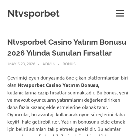
Skip
to
Ntvsporbet
MENU
content
Ntvsporbet Casino Yatırım Bonusu
2026 Yılında Sunulan Fırsatlar
MAYIS 23, 2026
ADMIN
BONUS
Çevrimiçi oyun dünyasında öne çıkan platformlardan biri
olan
Ntvsporbet Casino Yatırım Bonusu
,
kullanıcılarına cazip fırsatlar sunmaktadır. Bu bonus, yeni
ve mevcut oyuncuların yatırımlarını değerlendirirken
daha fazla kazanç elde etmelerine olanak tanır.
Oyuncular, bu avantajı kullanarak oyun süreçlerini daha
keyifli hale getirebilirler. Yatırım bonusunu elde etmek
için belirli adımları takip etmek gereklidir. Bu adımlar
arasında gerekli olan bilgilerin doğru bir şekilde