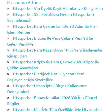
Kazancınızı Arttırın
Ntvsporbet Vip Üyelik Kayıt Adımları ve Kolaylıkları
Ntvsporbet SSL Sertifikası Neden Ntvsporbeti
Seçmelisiniz?
Ntvsporbet Para Çekme Limitleri 3 Adımda Hızlı
İşlem Rehberi
Ntvsporbet Bitcoin İle Para Çekme Yeni Yıl İle
Gelen Yenilikler
Ntvsporbet Para Kazandırıyor Mu? Yeni Başlayanlar
İçin İpuçları
Ntvsporbet Kripto İle Para Çekme 2026 Kripto ile
Çekim Avantajları
Ntvsporbet Blackjack Nasıl Oynanır? Yeni
Başlayanlar İçin Stratejiler
Ntvsporbet Hesap İptali Birçok Kullanıcının
Deneyimleri
Ntvsporbet Bonus Kuralları 2026 Yılı İçin Güncel
Bilgiler
Ntvsporbet Maç İzle Tüm Özellikleriyle Ntvsporbet