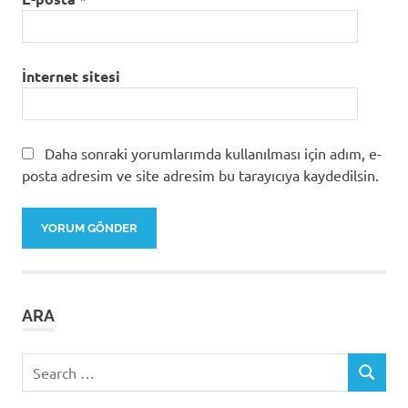
İnternet sitesi
Daha sonraki yorumlarımda kullanılması için adım, e-
posta adresim ve site adresim bu tarayıcıya kaydedilsin.
ARA
Search
SEARCH
for: