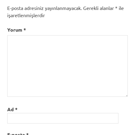
E-posta adresiniz yayınlanmayacak.
Gerekli alanlar
*
ile
işaretlenmişlerdir
Yorum
*
Ad
*
E-posta
*