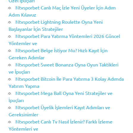
Özel İpuçları
Ntvsporbet Canlı Maç İzle Yeni Üyeler İçin Adım
Adım Kılavuz
Ntvsporbet Lightning Roulette Oyna Yeni
Başlayanlar İçin Stratejiler
Ntvsporbet Para Yatırma Yöntemleri 2026 Güncel
Yöntemler ve
Ntvsporbet Belge İstiyor Mu? Hızlı Kayıt İçin
Gereken Adımlar
Ntvsporbet Sweet Bonanza Oyna Oyun Taktikleri
ve İpuçları
Ntvsporbet Bitcoin İle Para Yatırma 3 Kolay Adımda
Yatırım Yapma
Ntvsporbet Mega Ball Oyna Yeni Stratejiler ve
İpuçları
Ntvsporbet Üyelik İşlemleri Kayıt Adımları ve
Gereksinimler
Ntvsporbet Canlı Tv Nasıl İzlenir? Farklı İzleme
Yöntemleri ve