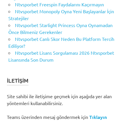
Ntvsporbet Freespin Faydalarını Kaçırmayın
Ntvsporbet Monopoly Oyna Yeni Başlayanlar İçin
Stratejiler
Ntvsporbet Starlight Princess Oyna Oynamadan
Önce Bilmeniz Gerekenler
Ntvsporbet Canlı Skor Neden Bu Platform Tercih
Ediliyor?
Ntvsporbet Lisans Sorgulaması 2026 Ntvsporbet
Lisansında Son Durum
İLETIŞIM
Site sahibi ile iletişime geçmek için aşağıda yer alan
yöntemleri kullanabilirsiniz.
Teams üzerinden mesaj göndermek için
Tıklayın