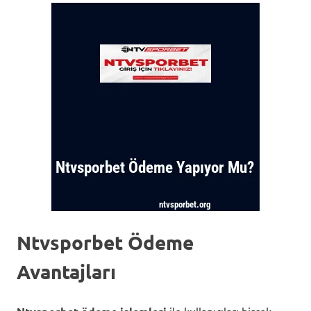
Ntvsporbet Ödeme
Avantajları
ile kullanıcıları birçok