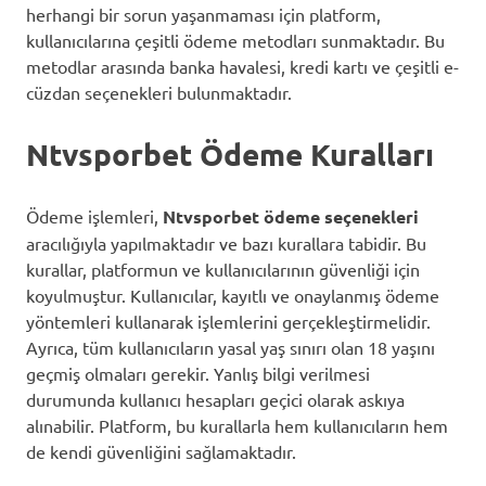
herhangi bir sorun yaşanmaması için platform,
kullanıcılarına çeşitli ödeme metodları sunmaktadır. Bu
metodlar arasında banka havalesi, kredi kartı ve çeşitli e-
cüzdan seçenekleri bulunmaktadır.
Ntvsporbet Ödeme Kuralları
Ödeme işlemleri,
Ntvsporbet ödeme seçenekleri
aracılığıyla yapılmaktadır ve bazı kurallara tabidir. Bu
kurallar, platformun ve kullanıcılarının güvenliği için
koyulmuştur. Kullanıcılar, kayıtlı ve onaylanmış ödeme
yöntemleri kullanarak işlemlerini gerçekleştirmelidir.
Ayrıca, tüm kullanıcıların yasal yaş sınırı olan 18 yaşını
geçmiş olmaları gerekir. Yanlış bilgi verilmesi
durumunda kullanıcı hesapları geçici olarak askıya
alınabilir. Platform, bu kurallarla hem kullanıcıların hem
de kendi güvenliğini sağlamaktadır.