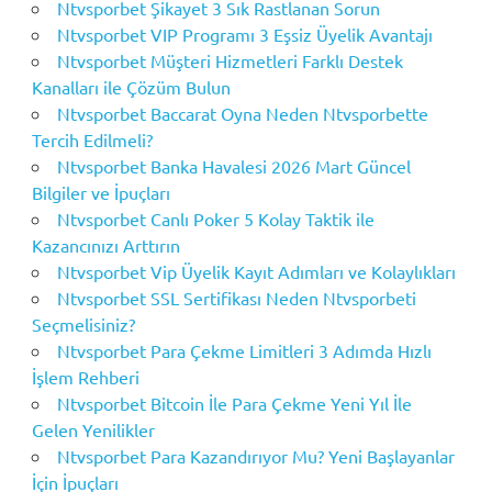
Ntvsporbet Şikayet 3 Sık Rastlanan Sorun
Ntvsporbet VIP Programı 3 Eşsiz Üyelik Avantajı
Ntvsporbet Müşteri Hizmetleri Farklı Destek
Kanalları ile Çözüm Bulun
Ntvsporbet Baccarat Oyna Neden Ntvsporbette
Tercih Edilmeli?
Ntvsporbet Banka Havalesi 2026 Mart Güncel
Bilgiler ve İpuçları
Ntvsporbet Canlı Poker 5 Kolay Taktik ile
Kazancınızı Arttırın
Ntvsporbet Vip Üyelik Kayıt Adımları ve Kolaylıkları
Ntvsporbet SSL Sertifikası Neden Ntvsporbeti
Seçmelisiniz?
Ntvsporbet Para Çekme Limitleri 3 Adımda Hızlı
İşlem Rehberi
Ntvsporbet Bitcoin İle Para Çekme Yeni Yıl İle
Gelen Yenilikler
Ntvsporbet Para Kazandırıyor Mu? Yeni Başlayanlar
İçin İpuçları