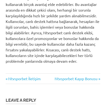
kullanarak birçok avantaj elde edebilirler. Bu avantajlar
arasında en dikkat çekici olanı, herhangi bir sorunla
karşılaşıldığında hızlı bir şekilde yardım alınabilmesidir.
Kullanıcılar, canlı destek hattına bağlanarak, hesapları ile
ilgili sorunları, bahis işlemleri veya bonuslar hakkında
bilgi alabilirler. Ayrıca, Ntvsporbet canlı destek ekibi,
kullanıcılara özel promosyonlar ve bonuslar hakkında da
bilgi verebilir, bu sayede kullanıcılar daha fazla kazanç
fırsatını yakalayabilirler. Kısacası, canlı destek hattı,
kullanıcıların site içinde karşılaşabilecekleri her türlü
problemde yanlarında olmaya devam eder.
Previous
Next
Yazı
Ntvsporbet İletişim
Ntvsporbet Kayıp Bonusu
Post:
Post:
gezinmesi
LEAVE A REPLY