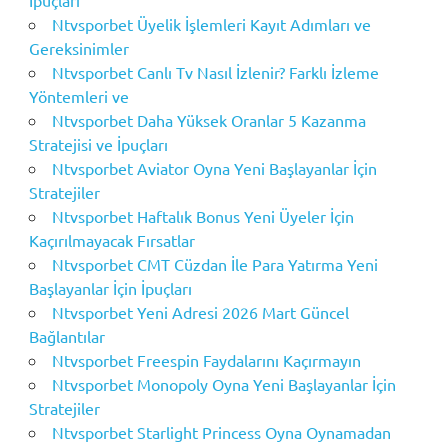
İpuçları
Ntvsporbet Üyelik İşlemleri Kayıt Adımları ve
Gereksinimler
Ntvsporbet Canlı Tv Nasıl İzlenir? Farklı İzleme
Yöntemleri ve
Ntvsporbet Daha Yüksek Oranlar 5 Kazanma
Stratejisi ve İpuçları
Ntvsporbet Aviator Oyna Yeni Başlayanlar İçin
Stratejiler
Ntvsporbet Haftalık Bonus Yeni Üyeler İçin
Kaçırılmayacak Fırsatlar
Ntvsporbet CMT Cüzdan İle Para Yatırma Yeni
Başlayanlar İçin İpuçları
Ntvsporbet Yeni Adresi 2026 Mart Güncel
Bağlantılar
Ntvsporbet Freespin Faydalarını Kaçırmayın
Ntvsporbet Monopoly Oyna Yeni Başlayanlar İçin
Stratejiler
Ntvsporbet Starlight Princess Oyna Oynamadan