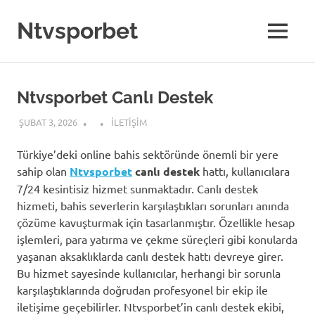
Skip
to
Ntvsporbet
MENU
content
Ntvsporbet Canlı Destek
ŞUBAT 3, 2026
İLETIŞIM
Türkiye’deki online bahis sektöründe önemli bir yere
sahip olan
Ntvsporbet
canlı destek
hattı, kullanıcılara
7/24 kesintisiz hizmet sunmaktadır. Canlı destek
hizmeti, bahis severlerin karşılaştıkları sorunları anında
çözüme kavuşturmak için tasarlanmıştır. Özellikle hesap
işlemleri, para yatırma ve çekme süreçleri gibi konularda
yaşanan aksaklıklarda canlı destek hattı devreye girer.
Bu hizmet sayesinde kullanıcılar, herhangi bir sorunla
karşılaştıklarında doğrudan profesyonel bir ekip ile
iletişime geçebilirler. Ntvsporbet’in canlı destek ekibi,