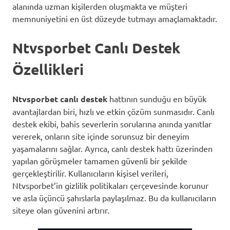
alanında uzman kişilerden oluşmakta ve müşteri
memnuniyetini en üst düzeyde tutmayı amaçlamaktadır.
Ntvsporbet Canlı Destek
Özellikleri
Ntvsporbet canlı destek
hattının sunduğu en büyük
avantajlardan biri, hızlı ve etkin çözüm sunmasıdır. Canlı
destek ekibi, bahis severlerin sorularına anında yanıtlar
vererek, onların site içinde sorunsuz bir deneyim
yaşamalarını sağlar. Ayrıca, canlı destek hattı üzerinden
yapılan görüşmeler tamamen güvenli bir şekilde
gerçekleştirilir. Kullanıcıların kişisel verileri,
Ntvsporbet’in gizlilik politikaları çerçevesinde korunur
ve asla üçüncü şahıslarla paylaşılmaz. Bu da kullanıcıların
siteye olan güvenini artırır.