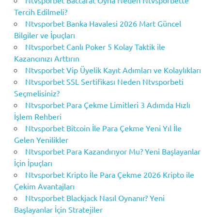
Ntvsporbet Baccarat Oyna Neden Ntvsporbette
Tercih Edilmeli?
Ntvsporbet Banka Havalesi 2026 Mart Güncel
Bilgiler ve İpuçları
Ntvsporbet Canlı Poker 5 Kolay Taktik ile
Kazancınızı Arttırın
Ntvsporbet Vip Üyelik Kayıt Adımları ve Kolaylıkları
Ntvsporbet SSL Sertifikası Neden Ntvsporbeti
Seçmelisiniz?
Ntvsporbet Para Çekme Limitleri 3 Adımda Hızlı
İşlem Rehberi
Ntvsporbet Bitcoin İle Para Çekme Yeni Yıl İle
Gelen Yenilikler
Ntvsporbet Para Kazandırıyor Mu? Yeni Başlayanlar
İçin İpuçları
Ntvsporbet Kripto İle Para Çekme 2026 Kripto ile
Çekim Avantajları
Ntvsporbet Blackjack Nasıl Oynanır? Yeni
Başlayanlar İçin Stratejiler