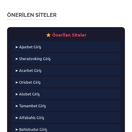
ÖNERILEN SITELER
Önerilen Siteler
➤ Ajaxbet Giriş
➤ Sheratonking Giriş
➤ Acarbet Giriş
➤ Orisbet Giriş
➤ Alobet Giriş
➤ Tamambet Giriş
➤ Alfabahis Giriş
➤ Bahisbudur Giriş