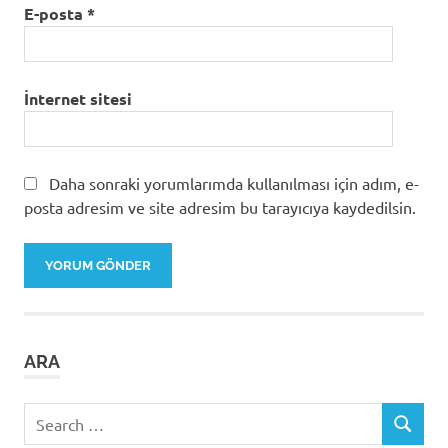
E-posta
*
İnternet sitesi
Daha sonraki yorumlarımda kullanılması için adım, e-
posta adresim ve site adresim bu tarayıcıya kaydedilsin.
ARA
Search
SEARCH
for: