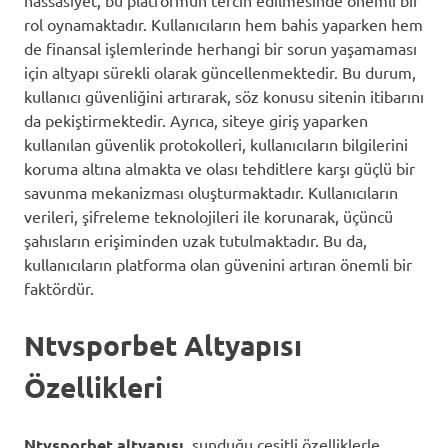
rol oynamaktadır. Kullanıcıların hem bahis yaparken hem
de finansal işlemlerinde herhangi bir sorun yaşamaması
için altyapı sürekli olarak güncellenmektedir. Bu durum,
kullanıcı güvenliğini artırarak, söz konusu sitenin itibarını
da pekiştirmektedir. Ayrıca, siteye giriş yaparken
kullanılan güvenlik protokolleri, kullanıcıların bilgilerini
koruma altına almakta ve olası tehditlere karşı güçlü bir
savunma mekanizması oluşturmaktadır. Kullanıcıların
verileri, şifreleme teknolojileri ile korunarak, üçüncü
şahısların erişiminden uzak tutulmaktadır. Bu da,
kullanıcıların platforma olan güvenini artıran önemli bir
faktördür.
Ntvsporbet Altyapısı
Özellikleri
Ntvsporbet altyapısı
, sunduğu çeşitli özelliklerle