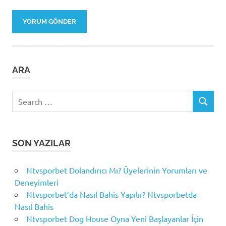
ARA
Search
SEARCH
for:
SON YAZILAR
Ntvsporbet Dolandırıcı Mı? Üyelerinin Yorumları ve
Deneyimleri
Ntvsporbet’da Nasıl Bahis Yapılır? Ntvsporbetda
Nasıl Bahis
Ntvsporbet Dog House Oyna Yeni Başlayanlar İçin