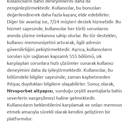
kullanıcıların bahis deneyimlerini daha da
zenginleştirmektedir. Kullanıcılar, bu bonusları
değerlendirerek daha fazla kazanç elde edebilirler.
Diğer bir avantaj ise, 7/24 müşteri destek hizmetidir. Bu
hizmet sayesinde, kullanıcılar her türlü sorunlarını
anında çözme imkanına sahip olurlar. Bu tür destekler,
kullanıcı memnuniyetini artırarak, ilgili adresin
güvenilirliğini pekiştirmektedir. Ayrıca, kullanıcıların
soruları için sağlanan kapsamlı SSS bölümü, sık
karşılaşılan sorunlara hızlı çözümler sunarak kullanıcı
deneyimini daha da iyileştirmektedir. Kullanıcılar, bu
bölümdeki bilgiler sayesinde, zaman kaybetmeden
ihtiyaç duydukları bilgilere ulaşabilirler. Sonuç olarak,
Ntvsporbet altyapısı
, sunduğu çeşitli avantajlarla bahis
severlerin vazgeçilmezi haline gelmektedir.
Kullanıcıların beklentilerini karşılamak ve onları memnun
etmek amacıyla sürekli olarak kendini geliştiren bir
platformdur.