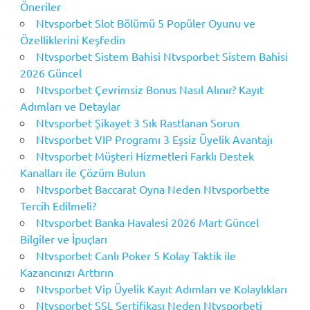
Öneriler
Ntvsporbet Slot Bölümü 5 Popüler Oyunu ve
Özelliklerini Keşfedin
Ntvsporbet Sistem Bahisi Ntvsporbet Sistem Bahisi
2026 Güncel
Ntvsporbet Çevrimsiz Bonus Nasıl Alınır? Kayıt
Adımları ve Detaylar
Ntvsporbet Şikayet 3 Sık Rastlanan Sorun
Ntvsporbet VIP Programı 3 Eşsiz Üyelik Avantajı
Ntvsporbet Müşteri Hizmetleri Farklı Destek
Kanalları ile Çözüm Bulun
Ntvsporbet Baccarat Oyna Neden Ntvsporbette
Tercih Edilmeli?
Ntvsporbet Banka Havalesi 2026 Mart Güncel
Bilgiler ve İpuçları
Ntvsporbet Canlı Poker 5 Kolay Taktik ile
Kazancınızı Arttırın
Ntvsporbet Vip Üyelik Kayıt Adımları ve Kolaylıkları
Ntvsporbet SSL Sertifikası Neden Ntvsporbeti