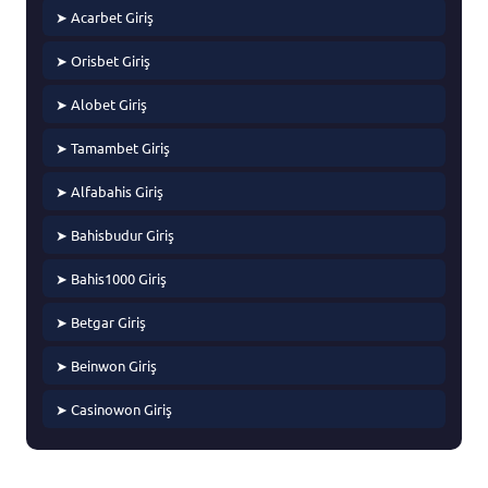
➤ Acarbet Giriş
➤ Orisbet Giriş
➤ Alobet Giriş
➤ Tamambet Giriş
➤ Alfabahis Giriş
➤ Bahisbudur Giriş
➤ Bahis1000 Giriş
➤ Betgar Giriş
➤ Beinwon Giriş
➤ Casinowon Giriş