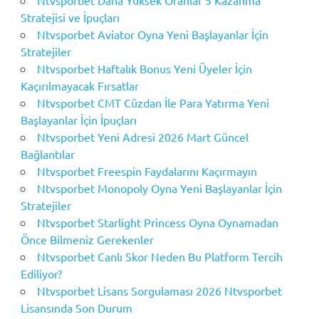
Ntvsporbet Daha Yüksek Oranlar 5 Kazanma
Stratejisi ve İpuçları
Ntvsporbet Aviator Oyna Yeni Başlayanlar İçin
Stratejiler
Ntvsporbet Haftalık Bonus Yeni Üyeler İçin
Kaçırılmayacak Fırsatlar
Ntvsporbet CMT Cüzdan İle Para Yatırma Yeni
Başlayanlar İçin İpuçları
Ntvsporbet Yeni Adresi 2026 Mart Güncel
Bağlantılar
Ntvsporbet Freespin Faydalarını Kaçırmayın
Ntvsporbet Monopoly Oyna Yeni Başlayanlar İçin
Stratejiler
Ntvsporbet Starlight Princess Oyna Oynamadan
Önce Bilmeniz Gerekenler
Ntvsporbet Canlı Skor Neden Bu Platform Tercih
Ediliyor?
Ntvsporbet Lisans Sorgulaması 2026 Ntvsporbet
Lisansında Son Durum