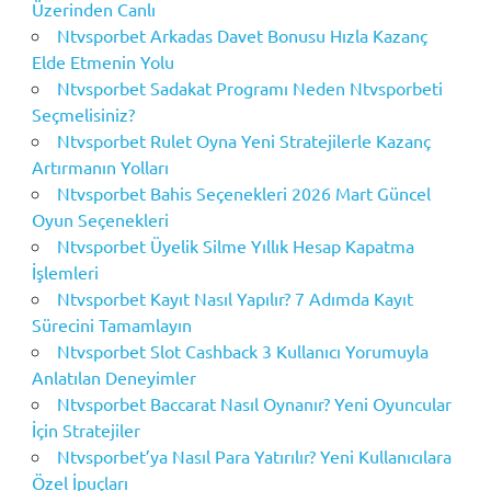
Üzerinden Canlı
Ntvsporbet Arkadas Davet Bonusu Hızla Kazanç
Elde Etmenin Yolu
Ntvsporbet Sadakat Programı Neden Ntvsporbeti
Seçmelisiniz?
Ntvsporbet Rulet Oyna Yeni Stratejilerle Kazanç
Artırmanın Yolları
Ntvsporbet Bahis Seçenekleri 2026 Mart Güncel
Oyun Seçenekleri
Ntvsporbet Üyelik Silme Yıllık Hesap Kapatma
İşlemleri
Ntvsporbet Kayıt Nasıl Yapılır? 7 Adımda Kayıt
Sürecini Tamamlayın
Ntvsporbet Slot Cashback 3 Kullanıcı Yorumuyla
Anlatılan Deneyimler
Ntvsporbet Baccarat Nasıl Oynanır? Yeni Oyuncular
İçin Stratejiler
Ntvsporbet’ya Nasıl Para Yatırılır? Yeni Kullanıcılara
Özel İpuçları