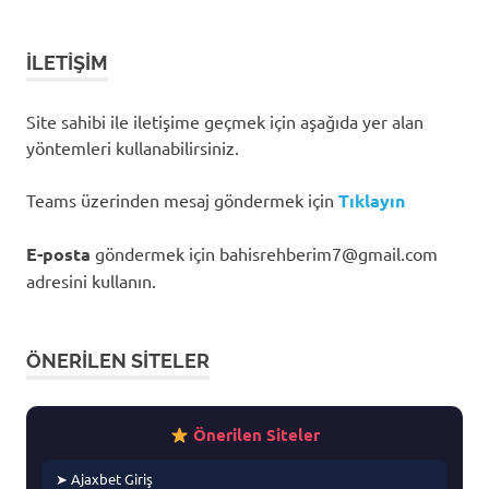
İLETIŞIM
Site sahibi ile iletişime geçmek için aşağıda yer alan
yöntemleri kullanabilirsiniz.
Teams üzerinden mesaj göndermek için
Tıklayın
E-posta
göndermek için
bahisrehberim7@gmail.com
adresini kullanın.
ÖNERILEN SITELER
Önerilen Siteler
➤ Ajaxbet Giriş