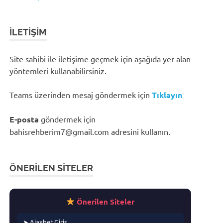
İLETIŞIM
Site sahibi ile iletişime geçmek için aşağıda yer alan
yöntemleri kullanabilirsiniz.
Teams üzerinden mesaj göndermek için
Tıklayın
E-posta
göndermek için
bahisrehberim7@gmail.com
adresini kullanın.
ÖNERILEN SITELER
Önerilen Siteler
➤ Ajaxbet Giriş