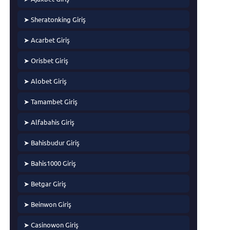
➤ Sheratonking Giriş
➤ Acarbet Giriş
➤ Orisbet Giriş
➤ Alobet Giriş
➤ Tamambet Giriş
➤ Alfabahis Giriş
➤ Bahisbudur Giriş
➤ Bahis1000 Giriş
➤ Betgar Giriş
➤ Beinwon Giriş
➤ Casinowon Giriş