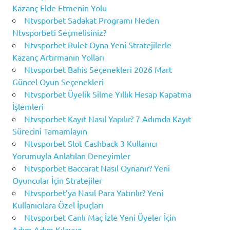
Kazanç Elde Etmenin Yolu
Ntvsporbet Sadakat Programı Neden
Ntvsporbeti Seçmelisiniz?
Ntvsporbet Rulet Oyna Yeni Stratejilerle
Kazanç Artırmanın Yolları
Ntvsporbet Bahis Seçenekleri 2026 Mart
Güncel Oyun Seçenekleri
Ntvsporbet Üyelik Silme Yıllık Hesap Kapatma
İşlemleri
Ntvsporbet Kayıt Nasıl Yapılır? 7 Adımda Kayıt
Sürecini Tamamlayın
Ntvsporbet Slot Cashback 3 Kullanıcı
Yorumuyla Anlatılan Deneyimler
Ntvsporbet Baccarat Nasıl Oynanır? Yeni
Oyuncular İçin Stratejiler
Ntvsporbet’ya Nasıl Para Yatırılır? Yeni
Kullanıcılara Özel İpuçları
Ntvsporbet Canlı Maç İzle Yeni Üyeler İçin
Adım Adım Kılavuz