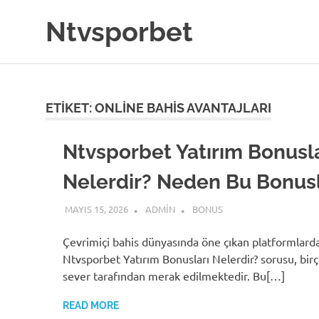
Skip
Ntvsporbet
to
content
ETIKET:
ONLINE BAHIS AVANTAJLARI
Ntvsporbet Yatırım Bonusla
Nelerdir? Neden Bu Bonusl
MAYIS 15, 2026
ADMIN
BONUS
Çevrimiçi bahis dünyasında öne çıkan platformlarda
Ntvsporbet Yatırım Bonusları Nelerdir? sorusu, bir
sever tarafından merak edilmektedir. Bu[…]
READ MORE