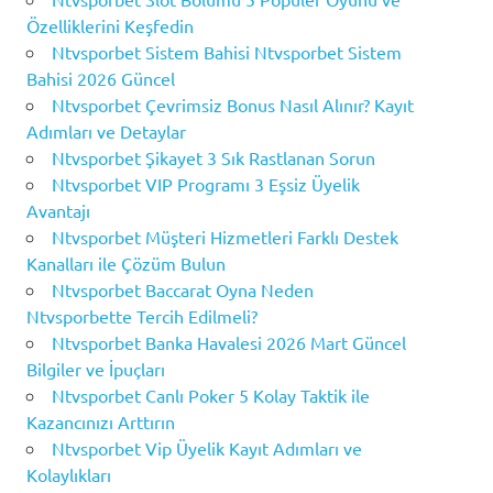
Özelliklerini Keşfedin
Ntvsporbet Sistem Bahisi Ntvsporbet Sistem
Bahisi 2026 Güncel
Ntvsporbet Çevrimsiz Bonus Nasıl Alınır? Kayıt
Adımları ve Detaylar
Ntvsporbet Şikayet 3 Sık Rastlanan Sorun
Ntvsporbet VIP Programı 3 Eşsiz Üyelik
Avantajı
Ntvsporbet Müşteri Hizmetleri Farklı Destek
Kanalları ile Çözüm Bulun
Ntvsporbet Baccarat Oyna Neden
Ntvsporbette Tercih Edilmeli?
Ntvsporbet Banka Havalesi 2026 Mart Güncel
Bilgiler ve İpuçları
Ntvsporbet Canlı Poker 5 Kolay Taktik ile
Kazancınızı Arttırın
Ntvsporbet Vip Üyelik Kayıt Adımları ve
Kolaylıkları