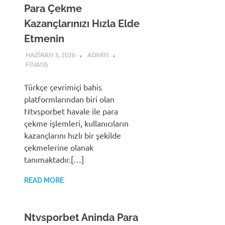
Para Çekme
Kazançlarınızı Hızla Elde
Etmenin
HAZIRAN 3, 2026
ADMIN
FINANS
Türkçe çevrimiçi bahis
platformlarından biri olan
Ntvsporbet havale ile para
çekme işlemleri, kullanıcıların
kazançlarını hızlı bir şekilde
çekmelerine olanak
tanımaktadır.[…]
READ MORE
Ntvsporbet Aninda Para