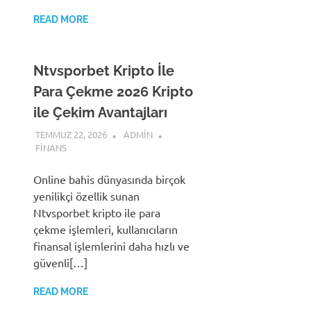
READ MORE
Ntvsporbet Kripto İle
Para Çekme 2026 Kripto
ile Çekim Avantajları
TEMMUZ 22, 2026
ADMIN
FINANS
Online bahis dünyasında birçok
yenilikçi özellik sunan
Ntvsporbet kripto ile para
çekme işlemleri, kullanıcıların
finansal işlemlerini daha hızlı ve
güvenli[…]
READ MORE