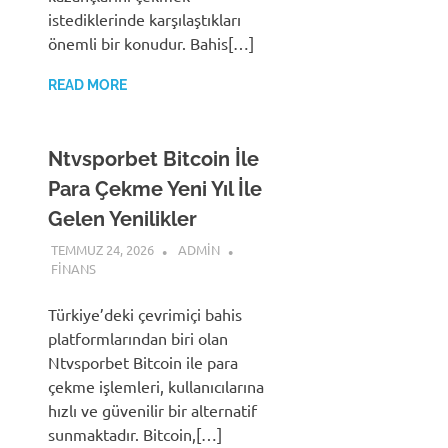
istediklerinde karşılaştıkları
önemli bir konudur. Bahis[…]
READ MORE
Ntvsporbet Bitcoin İle
Para Çekme Yeni Yıl İle
Gelen Yenilikler
TEMMUZ 24, 2026
ADMIN
FINANS
Türkiye’deki çevrimiçi bahis
platformlarından biri olan
Ntvsporbet Bitcoin ile para
çekme işlemleri, kullanıcılarına
hızlı ve güvenilir bir alternatif
sunmaktadır. Bitcoin,[…]