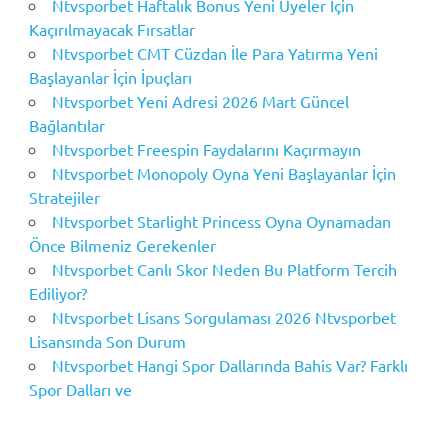
Ntvsporbet Haftalık Bonus Yeni Üyeler İçin
Kaçırılmayacak Fırsatlar
Ntvsporbet CMT Cüzdan İle Para Yatırma Yeni
Başlayanlar İçin İpuçları
Ntvsporbet Yeni Adresi 2026 Mart Güncel
Bağlantılar
Ntvsporbet Freespin Faydalarını Kaçırmayın
Ntvsporbet Monopoly Oyna Yeni Başlayanlar İçin
Stratejiler
Ntvsporbet Starlight Princess Oyna Oynamadan
Önce Bilmeniz Gerekenler
Ntvsporbet Canlı Skor Neden Bu Platform Tercih
Ediliyor?
Ntvsporbet Lisans Sorgulaması 2026 Ntvsporbet
Lisansında Son Durum
Ntvsporbet Hangi Spor Dallarında Bahis Var? Farklı
Spor Dalları ve