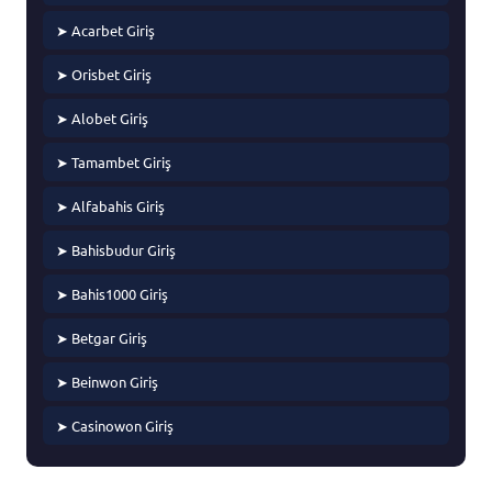
➤ Acarbet Giriş
➤ Orisbet Giriş
➤ Alobet Giriş
➤ Tamambet Giriş
➤ Alfabahis Giriş
➤ Bahisbudur Giriş
➤ Bahis1000 Giriş
➤ Betgar Giriş
➤ Beinwon Giriş
➤ Casinowon Giriş