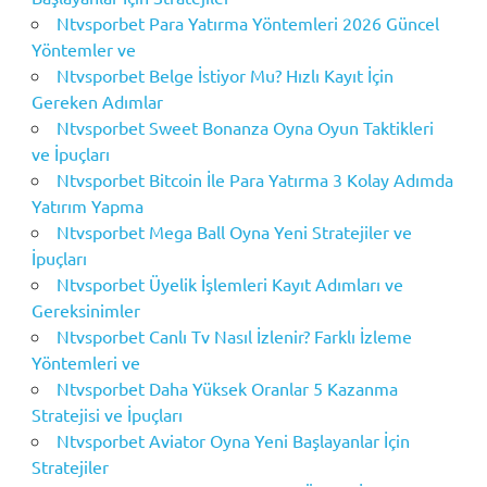
Ntvsporbet Para Yatırma Yöntemleri 2026 Güncel
Yöntemler ve
Ntvsporbet Belge İstiyor Mu? Hızlı Kayıt İçin
Gereken Adımlar
Ntvsporbet Sweet Bonanza Oyna Oyun Taktikleri
ve İpuçları
Ntvsporbet Bitcoin İle Para Yatırma 3 Kolay Adımda
Yatırım Yapma
Ntvsporbet Mega Ball Oyna Yeni Stratejiler ve
İpuçları
Ntvsporbet Üyelik İşlemleri Kayıt Adımları ve
Gereksinimler
Ntvsporbet Canlı Tv Nasıl İzlenir? Farklı İzleme
Yöntemleri ve
Ntvsporbet Daha Yüksek Oranlar 5 Kazanma
Stratejisi ve İpuçları
Ntvsporbet Aviator Oyna Yeni Başlayanlar İçin
Stratejiler